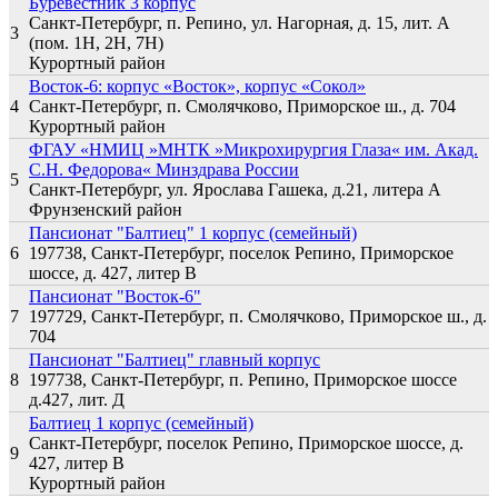
Буревестник 3 корпус
Санкт-Петербург, п. Репино, ул. Нагорная, д. 15, лит. А
3
(пом. 1Н, 2Н, 7Н)
Курортный район
Восток-6: корпус «Восток», корпус «Сокол»
4
Санкт-Петербург, п. Смолячково, Приморское ш., д. 704
Курортный район
ФГАУ «НМИЦ »МНТК »Микрохирургия Глаза« им. Акад.
С.Н. Федорова« Минздрава России
5
Санкт-Петербург, ул. Ярослава Гашека, д.21, литера А
Фрунзенский район
Пансионат "Балтиец" 1 корпус (семейный)
6
197738, Санкт-Петербург, поселок Репино, Приморское
шоссе, д. 427, литер В
Пансионат "Восток-6"
7
197729, Санкт-Петербург, п. Смолячково, Приморское ш., д.
704
Пансионат "Балтиец" главный корпус
8
197738, Санкт-Петербург, п. Репино, Приморское шоссе
д.427, лит. Д
Балтиец 1 корпус (семейный)
Санкт-Петербург, поселок Репино, Приморское шоссе, д.
9
427, литер В
Курортный район